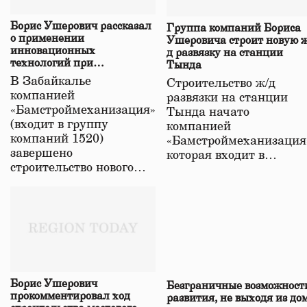
Борис Ушерович рассказал
Группа компаний Бориса
о применении
Ушеровича строит новую ж
инновационных
д развязку на станции
технологий при
Тында
строительстве нового моста
В Забайкалье
Строительство ж/д
в Забайкалье
компанией
развязки на станции
«Бамстроймеханизация»
Тында начато
(входит в группу
компанией
компаний 1520)
«Бамстроймеханизация
завершено
которая входит в…
строительство нового…
Борис Ушерович
Безграничные возможност
прокомментировал ход
развития, не выходя из до