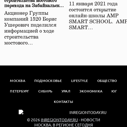
строительства мостового
11 января 2021 года
перехода на Забайкальской
состоится открытие
железной дороге
Акционер Группы
онлайн-школы АМР
компаний 1520 Борис
SMART SCHOOL. АМ
Ушерович поделился
SMART…
информацией о ходе
строительства
мостового…
МОСКВА
ПОДМОСКОВЬЕ
LIFESTYLE
ОБЩЕСТВО
ПЕТЕРБУРГ
СИБИРЬ
УРАЛ
ЭКОНОМИКА
ЮГ
КОНТАКТЫ
© 2026
INREGIONTODAY.RU
- НОВОСТИ
МОСКВА. В РЕГИОНЕ СЕГОДНЯ