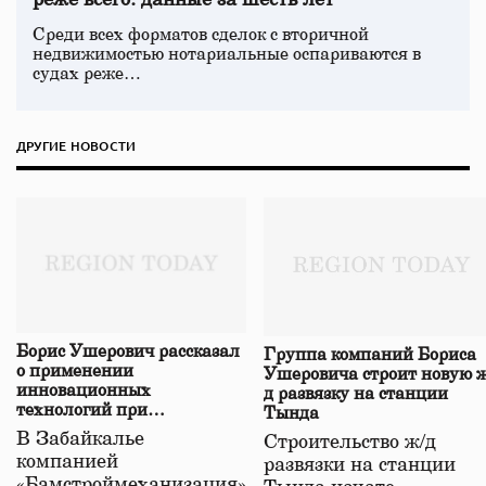
реже всего: данные за шесть лет
Среди всех форматов сделок с вторичной
недвижимостью нотариальные оспариваются в
судах реже…
ДРУГИЕ НОВОСТИ
Борис Ушерович рассказал
Группа компаний Бориса
о применении
Ушеровича строит новую ж
инновационных
д развязку на станции
технологий при
Тында
строительстве нового моста
В Забайкалье
Строительство ж/д
в Забайкалье
компанией
развязки на станции
«Бамстроймеханизация»