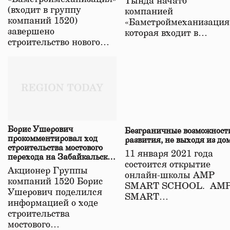
Тында начато
(входит в группу
компанией
компаний 1520)
«Бамстроймеханизация
завершено
которая входит в…
строительство нового…
Борис Ушерович
Безграничные возможност
прокомментировал ход
развития, не выходя из до
строительства мостового
11 января 2021 года
перехода на Забайкальской
состоится открытие
железной дороге
Акционер Группы
онлайн-школы АМР
компаний 1520 Борис
SMART SCHOOL. АМ
Ушерович поделился
SMART…
информацией о ходе
строительства
мостового…