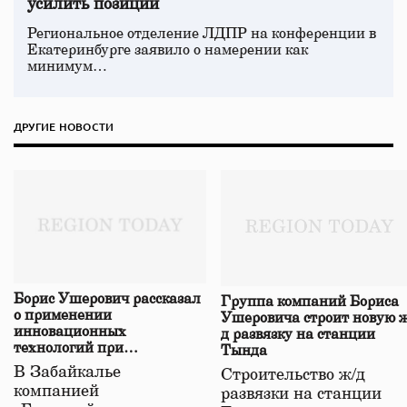
усилить позиции
Региональное отделение ЛДПР на конференции в
Екатеринбурге заявило о намерении как
минимум…
ДРУГИЕ НОВОСТИ
Борис Ушерович рассказал
Группа компаний Бориса
о применении
Ушеровича строит новую ж
инновационных
д развязку на станции
технологий при
Тында
строительстве нового моста
В Забайкалье
Строительство ж/д
в Забайкалье
компанией
развязки на станции