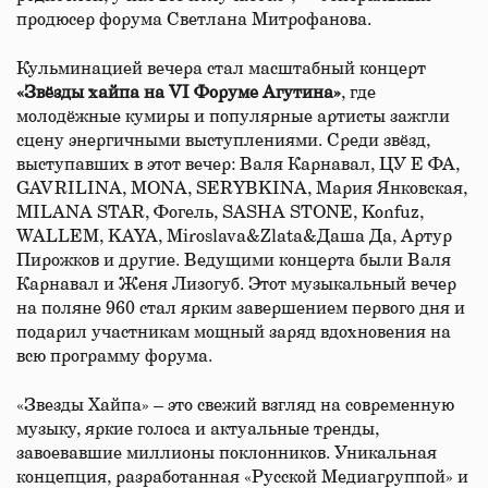
продюсер форума Светлана Митрофанова.
Кульминацией вечера стал масштабный концерт
«Звёзды хайпа на VI Форуме Агутина»
, где
молодёжные кумиры и популярные артисты зажгли
сцену энергичными выступлениями. Среди звёзд,
выступавших в этот вечер: Валя Карнавал, ЦУ Е ФА,
GAVRILINA, MONA, SERYBKINA, Мария Янковская,
МILANA STAR, Фогель, SASHA STONE, Konfuz,
WALLEM, KAYA, Miroslava&Zlata&Даша Да, Артур
Пирожков и другие. Ведущими концерта были Валя
Карнавал и Женя Лизогуб. Этот музыкальный вечер
на поляне 960 стал ярким завершением первого дня и
подарил участникам мощный заряд вдохновения на
всю программу форума.
«Звезды Хайпа» – это свежий взгляд на современную
музыку, яркие голоса и актуальные тренды,
завоевавшие миллионы поклонников. Уникальная
концепция, разработанная «Русской Медиагруппой» и