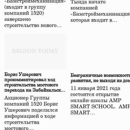
«Бамстроймеханизация»
Тында начато
(входит в группу
компанией
компаний 1520)
«Бамстроймеханизация
завершено
которая входит в…
строительство нового…
Борис Ушерович
Безграничные возможност
прокомментировал ход
развития, не выходя из до
строительства мостового
11 января 2021 года
перехода на Забайкальской
состоится открытие
железной дороге
Акционер Группы
онлайн-школы АМР
компаний 1520 Борис
SMART SCHOOL. АМ
Ушерович поделился
SMART…
информацией о ходе
строительства
мостового…