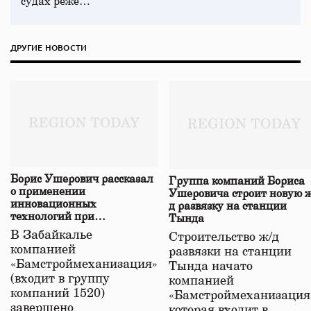
судах реже…
ДРУГИЕ НОВОСТИ
Борис Ушерович рассказал
Группа компаний Бориса
о применении
Ушеровича строит новую ж
инновационных
д развязку на станции
технологий при
Тында
строительстве нового моста
В Забайкалье
Строительство ж/д
в Забайкалье
компанией
развязки на станции
«Бамстроймеханизация»
Тында начато
(входит в группу
компанией
компаний 1520)
«Бамстроймеханизация
завершено
которая входит в…