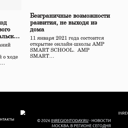
Безграничные возможности
ход
развития, не выходя из
вого
дома
альской
11 января 2021 года состоится
открытие онлайн-школы АМР
аний
SMART SCHOOL. АМР
SMART…
 о ходе
о…
НТАКТЫ
© 2026
INREGIONTODAY.RU
- НОВОСТИ
МОСКВА. В РЕГИОНЕ СЕГОДНЯ