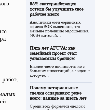
кого
55% екатеринбуржцев
хотели бы улучшить свое
рабочее место
Аналитики сети сервисных
офисов SOK выяснили, что
ные
меньше половины опрошенных
(40%) жителей…
лрд
Пять лет AFUVA: как
семейный проект стал
узнаваемым брендом
Бизнес часто начинается не с
больших инвестиций, а с идеи, в
которую…
 работ,
,
Почему нотариальные
сделки оспаривают реже
 малых
всего: данные за шесть лет
гей
Среди всех форматов сделок с