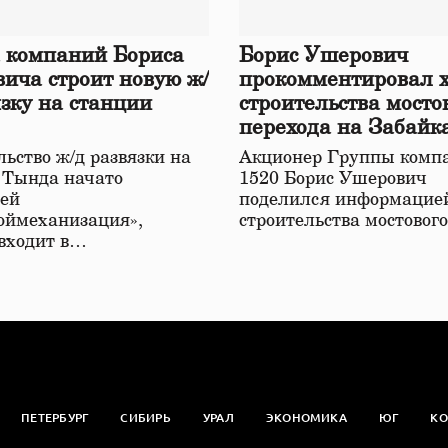
 компаний Бориса
Борис Ушерович
ича строит новую ж/
прокомментировал 
язку на станции
строительства мосто
перехода на Забайк
железной дороге
ьство ж/д развязки на
Акционер Группы комп
 Тында начато
1520 Борис Ушерович
ей
поделился информацией
оймеханизация»,
строительства мостовог
 входит в…
ПЕТЕРБУРГ
СИБИРЬ
УРАЛ
ЭКОНОМИКА
ЮГ
КО