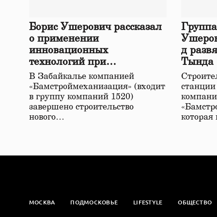
Борис Ушерович рассказал
Группа
о применении
Ушеров
инновационных
д разв
технологий при
Тында
строительстве нового моста
В Забайкалье компанией
Строител
в Забайкалье
«Бамстроймеханизация» (входит
станции
в группу компаний 1520)
компани
завершено строительство
«Бамстр
нового…
которая
МОСКВА
ПОДМОСКОВЬЕ
LIFESTYLE
ОБЩЕСТВО