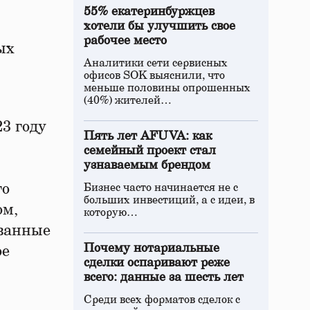
55% екатеринбуржцев
хотели бы улучшить свое
рабочее место
ых
Аналитики сети сервисных
офисов SOK выяснили, что
меньше половины опрошенных
(40%) жителей…
3 году
Пять лет AFUVA: как
семейный проект стал
узнаваемым брендом
го
Бизнес часто начинается не с
больших инвестиций, а с идеи, в
ом,
которую…
ованные
Почему нотариальные
ое
сделки оспаривают реже
всего: данные за шесть лет
Среди всех форматов сделок с