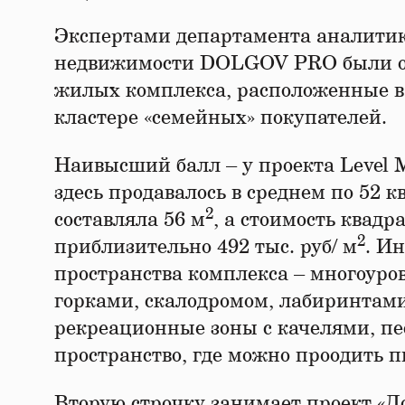
Экспертами департамента аналитики
недвижимости DOLGOV PRO были о
жилых комплекса, расположенные в
кластере «семейных» покупателей.
Наивысший балл – у проекта Level 
здесь продавалось в среднем по 52 
2
составляла 56 м
, а стоимость квадр
2
приблизительно 492 тыс. руб/ м
. И
пространства комплекса – многоуро
горками, скалодромом, лабиринтами
рекреационные зоны с качелями, пе
пространство, где можно проодить 
Вторую строчку занимает проект «Д