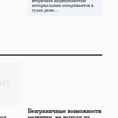
вторичной недвижимостью
нотариальные оспариваются в
судах реже…
Безграничные возможности
ход
развития, не выходя из