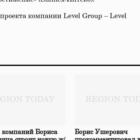
 проекта компании Level Group – Level
 компаний Бориса
Борис Ушерович
ича строит новую ж/
прокомментировал 