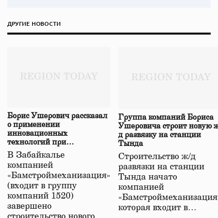
ДРУГИЕ НОВОСТИ
Борис Ушерович рассказал
Группа компаний Бориса
о применении
Ушеровича строит новую ж
инновационных
д развязку на станции
технологий при
Тында
строительстве нового моста
В Забайкалье
Строительство ж/д
в Забайкалье
компанией
развязки на станции
«Бамстроймеханизация»
Тында начато
(входит в группу
компанией
компаний 1520)
«Бамстроймеханизация
завершено
которая входит в…
строительство нового…