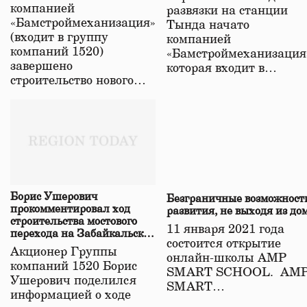
в Забайкалье
компанией
развязки на станции
«Бамстроймеханизация»
Тында начато
(входит в группу
компанией
компаний 1520)
«Бамстроймеханизация
завершено
которая входит в…
строительство нового…
Борис Ушерович
Безграничные возможност
прокомментировал ход
развития, не выходя из до
строительства мостового
11 января 2021 года
перехода на Забайкальской
состоится открытие
железной дороге
Акционер Группы
онлайн-школы АМР
компаний 1520 Борис
SMART SCHOOL. АМ
Ушерович поделился
SMART…
информацией о ходе