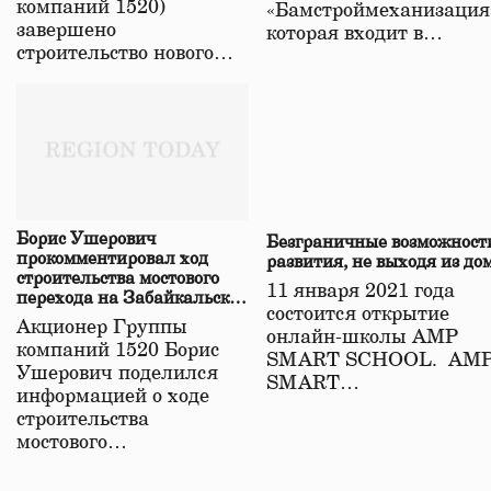
компаний 1520)
«Бамстроймеханизация
завершено
которая входит в…
строительство нового…
Борис Ушерович
Безграничные возможност
прокомментировал ход
развития, не выходя из до
строительства мостового
11 января 2021 года
перехода на Забайкальской
состоится открытие
железной дороге
Акционер Группы
онлайн-школы АМР
компаний 1520 Борис
SMART SCHOOL. АМ
Ушерович поделился
SMART…
информацией о ходе
строительства
мостового…