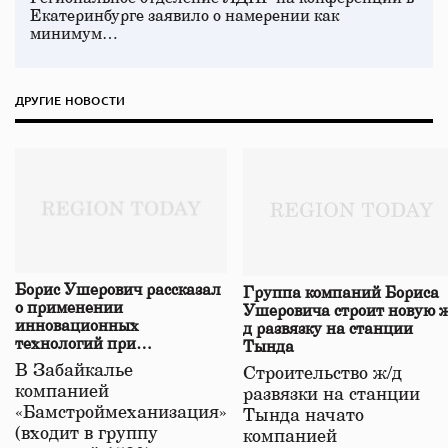
Екатеринбурге заявило о намерении как
минимум…
ДРУГИЕ НОВОСТИ
Борис Ушерович рассказал
Группа компаний Бориса
о применении
Ушеровича строит новую ж
инновационных
д развязку на станции
технологий при
Тында
строительстве нового моста
В Забайкалье
Строительство ж/д
в Забайкалье
компанией
развязки на станции
«Бамстроймеханизация»
Тында начато
(входит в группу
компанией