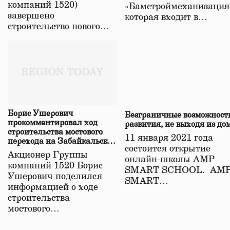
компаний 1520)
«Бамстроймеханизация
завершено
которая входит в…
строительство нового…
Борис Ушерович
Безграничные возможност
прокомментировал ход
развития, не выходя из до
строительства мостового
11 января 2021 года
перехода на Забайкальской
состоится открытие
железной дороге
Акционер Группы
онлайн-школы АМР
компаний 1520 Борис
SMART SCHOOL. АМ
Ушерович поделился
SMART…
информацией о ходе
строительства
мостового…