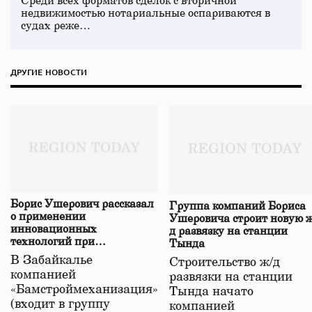
Среди всех форматов сделок с вторичной
недвижимостью нотариальные оспариваются в
судах реже…
ДРУГИЕ НОВОСТИ
Борис Ушерович рассказал
Группа компаний Бориса
о применении
Ушеровича строит новую ж
инновационных
д развязку на станции
технологий при
Тында
строительстве нового моста
В Забайкалье
Строительство ж/д
в Забайкалье
компанией
развязки на станции
«Бамстроймеханизация»
Тында начато
(входит в группу
компанией