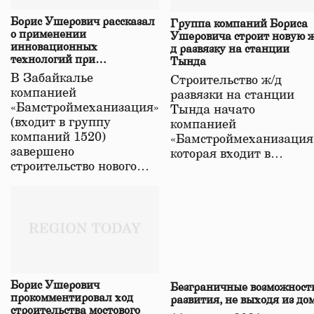
Борис Ушерович рассказал
Группа компаний Бориса
о применении
Ушеровича строит новую ж
инновационных
д развязку на станции
технологий при
Тында
строительстве нового моста
В Забайкалье
Строительство ж/д
в Забайкалье
компанией
развязки на станции
«Бамстроймеханизация»
Тында начато
(входит в группу
компанией
компаний 1520)
«Бамстроймеханизация
завершено
которая входит в…
строительство нового…
Борис Ушерович
Безграничные возможност
прокомментировал ход
развития, не выходя из до
строительства мостового