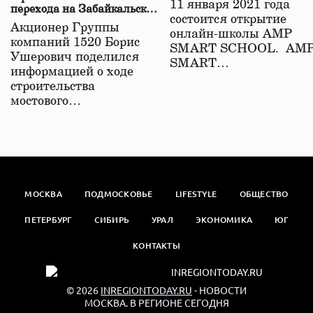
11 января 2021 года
перехода на Забайкальской
состоится открытие
железной дороге
Акционер Группы
онлайн-школы АМР
компаний 1520 Борис
SMART SCHOOL. АМ
Ушерович поделился
SMART…
информацией о ходе
строительства
мостового…
МОСКВА
ПОДМОСКОВЬЕ
LIFESTYLE
ОБЩЕСТВО
ПЕТЕРБУРГ
СИБИРЬ
УРАЛ
ЭКОНОМИКА
ЮГ
КОНТАКТЫ
© 2026
INREGIONTODAY.RU
- НОВОСТИ
МОСКВА. В РЕГИОНЕ СЕГОДНЯ