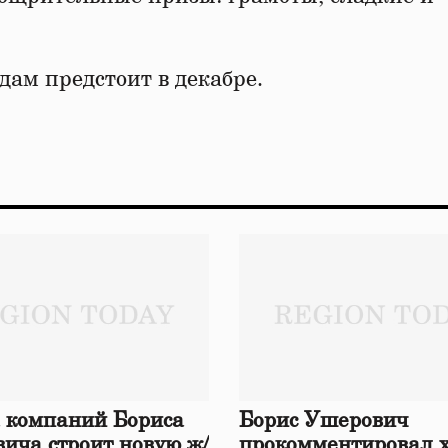
дам предстоит в декабре.
 компаний Бориса
Борис Ушерович
ича строит новую ж/
прокомментировал 