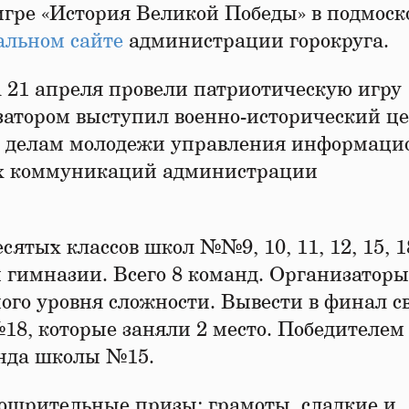
игре «История Великой Победы» в подмос
льном сайте
администрации горокруга.
 21 апреля провели патриотическую игру
затором выступил военно-исторический ц
по делам молодежи управления информаци
х коммуникаций администрации
сятых классов школ №№9, 10, 11, 12, 15, 1
гимназии. Всего 8 команд. Организаторы
ного уровня сложности. Вывести в финал с
8, которые заняли 2 место. Победителем 
анда школы №15.
ощрительные призы: грамоты, сладкие и