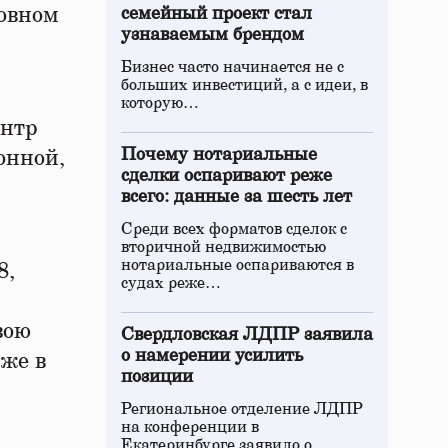
ковном
семейный проект стал
узнаваемым брендом
Бизнес часто начинается не с
больших инвестиций, а с идеи, в
которую…
ентр
Почему нотариальные
онной,
сделки оспаривают реже
всего: данные за шесть лет
Среди всех форматов сделок с
вторичной недвижимостью
нотариальные оспариваются в
8,
судах реже…
вою
Свердловская ЛДПР заявила
о намерении усилить
же в
позиции
Региональное отделение ЛДПР
на конференции в
Екатеринбурге заявило о