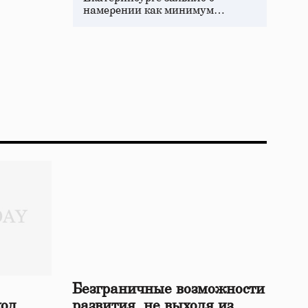
намерении как минимум…
Безграничные возможности
ход
развития, не выходя из