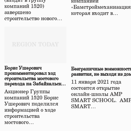
(входит в группу
компанией
компаний 1520)
«Бамстроймеханизация
завершено
которая входит в…
строительство нового…
Борис Ушерович
Безграничные возможност
прокомментировал ход
развития, не выходя из до
строительства мостового
11 января 2021 года
перехода на Забайкальской
состоится открытие
железной дороге
Акционер Группы
онлайн-школы АМР
компаний 1520 Борис
SMART SCHOOL. АМ
Ушерович поделился
SMART…
информацией о ходе
строительства
мостового…