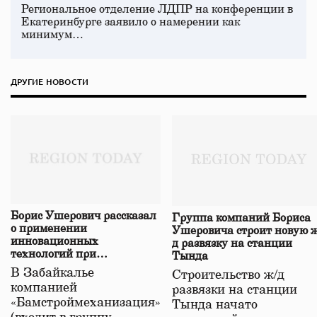
Региональное отделение ЛДПР на конференции в
Екатеринбурге заявило о намерении как
минимум…
ДРУГИЕ НОВОСТИ
Борис Ушерович рассказал
Группа компаний Бориса
о применении
Ушеровича строит новую ж
инновационных
д развязку на станции
технологий при
Тында
строительстве нового моста
В Забайкалье
Строительство ж/д
в Забайкалье
компанией
развязки на станции
«Бамстроймеханизация»
Тында начато