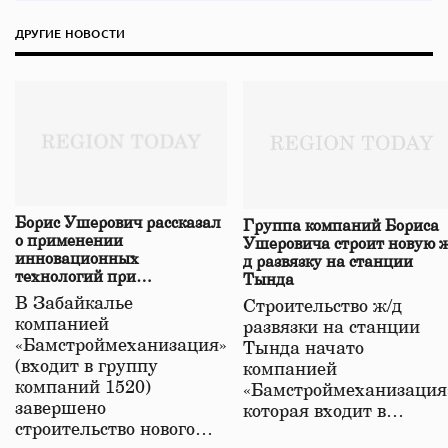
ДРУГИЕ НОВОСТИ
Борис Ушерович рассказал
Группа компаний Бориса
о применении
Ушеровича строит новую ж
инновационных
д развязку на станции
технологий при
Тында
строительстве нового моста
В Забайкалье
Строительство ж/д
в Забайкалье
компанией
развязки на станции
«Бамстроймеханизация»
Тында начато
(входит в группу
компанией
компаний 1520)
«Бамстроймеханизация
завершено
которая входит в…
строительство нового…