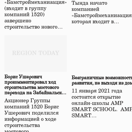
«Бамстроймеханизация»
Тында начато
(входит в группу
компанией
компаний 1520)
«Бамстроймеханизация
завершено
которая входит в…
строительство нового…
Борис Ушерович
Безграничные возможност
прокомментировал ход
развития, не выходя из до
строительства мостового
11 января 2021 года
перехода на Забайкальской
состоится открытие
железной дороге
Акционер Группы
онлайн-школы АМР
компаний 1520 Борис
SMART SCHOOL. АМ
Ушерович поделился
SMART…
информацией о ходе
строительства
мостового…