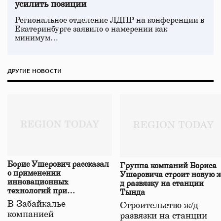
усилить позиции
Региональное отделение ЛДПР на конференции в
Екатеринбурге заявило о намерении как
минимум…
ДРУГИЕ НОВОСТИ
Борис Ушерович рассказал
Группа компаний Бориса
о применении
Ушеровича строит новую ж
инновационных
д развязку на станции
технологий при
Тында
строительстве нового моста
В Забайкалье
Строительство ж/д
в Забайкалье
компанией
развязки на станции