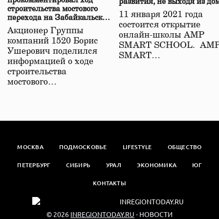
прокомментировал ход
развития, не выходя из до
строительства мостового
11 января 2021 года
перехода на Забайкальской
состоится открытие
железной дороге
Акционер Группы
онлайн-школы АМР
компаний 1520 Борис
SMART SCHOOL. АМ
Ушерович поделился
SMART…
информацией о ходе
строительства
мостового…
МОСКВА
ПОДМОСКОВЬЕ
LIFESTYLE
ОБЩЕСТВО
ПЕТЕРБУРГ
СИБИРЬ
УРАЛ
ЭКОНОМИКА
ЮГ
КОНТАКТЫ
© 2026
INREGIONTODAY.RU
- НОВОСТИ