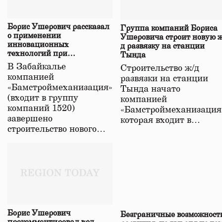
Борис Ушерович рассказал
Группа компаний Бориса
о применении
Ушеровича строит новую ж
инновационных
д развязку на станции
технологий при
Тында
строительстве нового моста
В Забайкалье
Строительство ж/д
в Забайкалье
компанией
развязки на станции
«Бамстроймеханизация»
Тында начато
(входит в группу
компанией
компаний 1520)
«Бамстроймеханизация
завершено
которая входит в…
строительство нового…
Борис Ушерович
Безграничные возможност