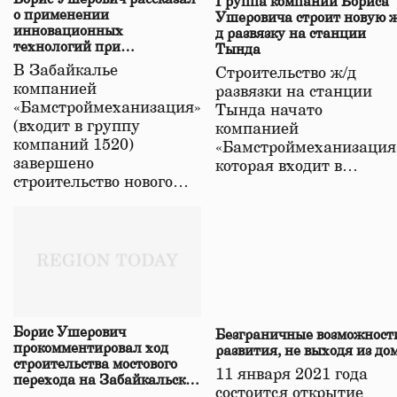
Группа компаний Бориса
о применении
Ушеровича строит новую ж
инновационных
д развязку на станции
технологий при
Тында
строительстве нового моста
В Забайкалье
Строительство ж/д
в Забайкалье
компанией
развязки на станции
«Бамстроймеханизация»
Тында начато
(входит в группу
компанией
компаний 1520)
«Бамстроймеханизация
завершено
которая входит в…
строительство нового…
Борис Ушерович
Безграничные возможност
прокомментировал ход
развития, не выходя из до
строительства мостового
11 января 2021 года
перехода на Забайкальской
состоится открытие
железной дороге