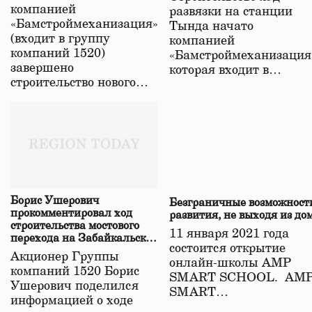
в Забайкалье
компанией
развязки на станции
«Бамстроймеханизация»
Тында начато
(входит в группу
компанией
компаний 1520)
«Бамстроймеханизация
завершено
которая входит в…
строительство нового…
Борис Ушерович
Безграничные возможност
прокомментировал ход
развития, не выходя из до
строительства мостового
11 января 2021 года
перехода на Забайкальской
состоится открытие
железной дороге
Акционер Группы
онлайн-школы АМР
компаний 1520 Борис
SMART SCHOOL. АМ
Ушерович поделился
SMART…
информацией о ходе