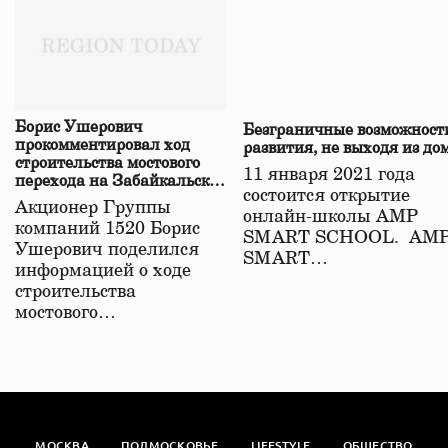
Борис Ушерович
Безграничные возможност
прокомментировал ход
развития, не выходя из до
строительства мостового
11 января 2021 года
перехода на Забайкальской
состоится открытие
железной дороге
Акционер Группы
онлайн-школы АМР
компаний 1520 Борис
SMART SCHOOL. АМ
Ушерович поделился
SMART…
информацией о ходе
строительства
мостового…
МОСКВА
ПОДМОСКОВЬЕ
LIFESTYLE
ОБЩЕСТВО