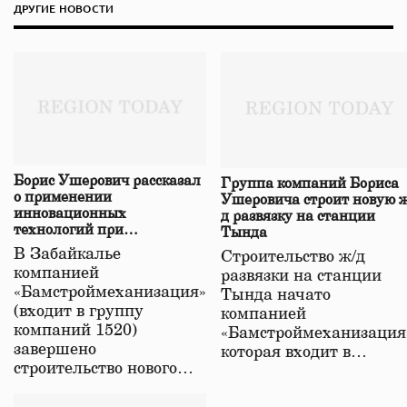
ДРУГИЕ НОВОСТИ
Борис Ушерович рассказал
Группа компаний Бориса
о применении
Ушеровича строит новую ж
инновационных
д развязку на станции
технологий при
Тында
строительстве нового моста
В Забайкалье
Строительство ж/д
в Забайкалье
компанией
развязки на станции
«Бамстроймеханизация»
Тында начато
(входит в группу
компанией
компаний 1520)
«Бамстроймеханизация
завершено
которая входит в…
строительство нового…