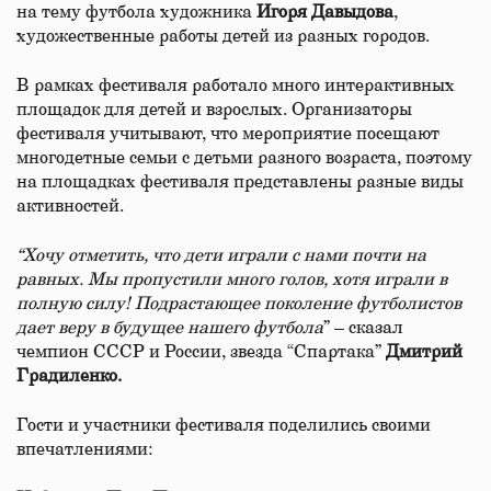
на тему футбола художника
Игоря
Давыдова
,
художественные работы детей из разных городов.
В рамках фестиваля работало много интерактивных
площадок для детей и взрослых. Организаторы
фестиваля учитывают, что мероприятие посещают
многодетные семьи с детьми разного возраста, поэтому
на площадках фестиваля представлены разные виды
активностей.
“Хочу
отметить
,
что
дети
играли
с
нами
почти
на
равных
.
Мы
пропустили
много
голов
,
хотя
играли
в
полную
силу
!
Подрастающее
поколение
футболистов
дает
веру
в
будущее
нашего
футбола
” – сказал
чемпион СССР и России, звезда “Спартака”
Дмитрий
Градиленко
.
Гости и участники фестиваля поделились своими
впечатлениями: