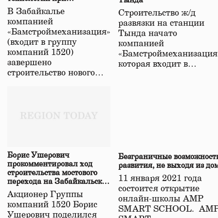
Тында
строительстве нового моста
В Забайкалье
Строительство ж/д
в Забайкалье
компанией
развязки на станции
«Бамстроймеханизация»
Тында начато
(входит в группу
компанией
компаний 1520)
«Бамстроймеханизация
завершено
которая входит в…
строительство нового…
Борис Ушерович
Безграничные возможност
прокомментировал ход
развития, не выходя из до
строительства мостового
11 января 2021 года
перехода на Забайкальской
состоится открытие
железной дороге
Акционер Группы
онлайн-школы АМР
компаний 1520 Борис
SMART SCHOOL. АМ
Ушерович поделился