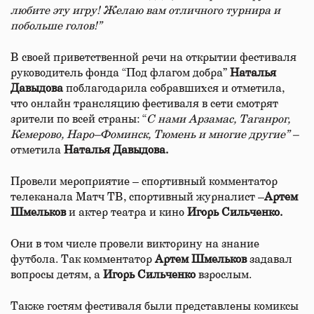
любите
эту
игру
!
Желаю
вам
отличного
турнира
и
побольше
голов
!
”
В своей приветственной речи на открытии фестиваля
руководитель фонда “Под флагом добра”
Наталья
Давыдова
поблагодарила собравшихся и отметила,
что онлайн трансляцию фестиваля в сети смотрят
зрители по всей страны: “
С
нами
Арзамас
,
Таганрог
,
Кемерово
,
Наро
–
Фоминск
,
Тюмень
и
многие
другие”
–
отметила
Наталья
Давыдова
.
Провели мероприятие – спортивный комментатор
телеканала Матч ТВ, спортивный журналист –
Артем
Шмельков
и актер театра и кино
Игорь
Сильченко
.
Они в том числе провели викторину на знание
футбола. Так комментатор
Артем
Шмельков
задавал
вопросы детям, а
Игорь
Сильченко
взрослым.
Также гостям фестиваля были представлены комиксы