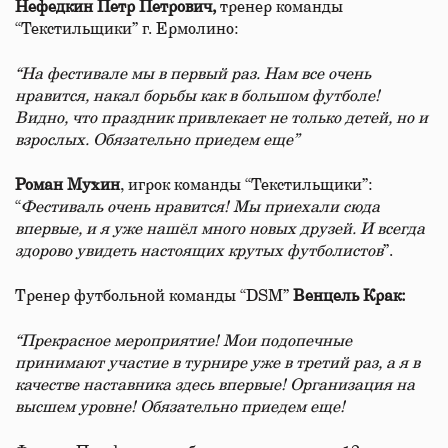
Нефедкин
Петр
Петрович
,
тренер команды
“Текстильщики” г. Ермолино:
“На
фестивале
мы
в
первый
раз
.
Нам
все
очень
нравится
,
накал
борьбы
как
в
большом
футболе
!
Видно
,
что
праздник
привлекает
не
только
детей
,
но
и
взрослых
.
Обязательно
приедем
еще”
Роман
Мухин
, игрок команды “Текстильщики”:
“
Фестиваль
очень
нравится
!
Мы
приехали
сюда
впервые
,
и
я
уже
нашёл
много
новых
друзей
.
И
всегда
здорово
увидеть
настоящих
крутых
футболистов
”.
Тренер футбольной команды “DSM”
Венцель
Крак
:
“Прекрасное
мероприятие
!
Мои
подопечные
принимают
участие
в
турнире
уже
в
третий
раз
,
а
я
в
качестве
наставника
здесь
впервые
!
Организация
на
высшем
уровне
!
Обязательно
приедем
еще
!