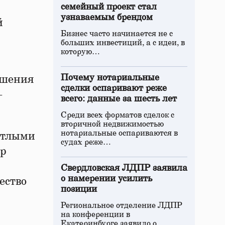
семейный проект стал
узнаваемым брендом
й
Бизнес часто начинается не с
больших инвестиций, а с идеи, в
которую…
Почему нотариальные
ршения
сделки оспаривают реже
–
всего: данные за шесть лет
Среди всех форматов сделок с
вторичной недвижимостью
нотариальные оспариваются в
ветлыми
судах реже…
ор
Свердловская ЛДПР заявила
о намерении усилить
ество
позиции
Региональное отделение ЛДПР
на конференции в
Екатеринбурге заявило о