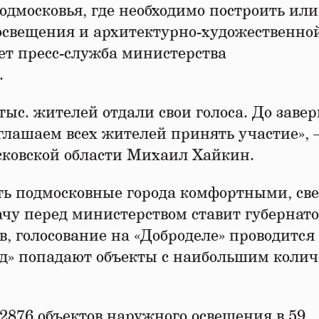
дмосковья, где необходимо построить или
освещения и архитектурно-художественно
ет пресс-служба министерства
.
тыс. жителей отдали свои голоса. До заве
глашаем всех жителей принять участие», 
сковской области Михаил Хайкин.
лать подмосковные города комфортными, с
ачу перед министерством ставит губернат
, голосование на «Доброделе» проводится
од» попадают объекты с наибольшим колич
2876 объектов наружного освещения в 59