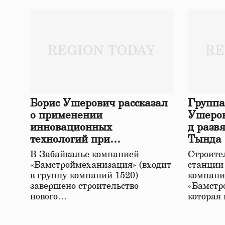
Борис Ушерович рассказал
Группа
о применении
Ушеров
инновационных
д разв
технологий при
Тында
строительстве нового моста
В Забайкалье компанией
Строител
в Забайкалье
«Бамстроймеханизация» (входит
станции
в группу компаний 1520)
компани
завершено строительство
«Бамстр
нового…
которая