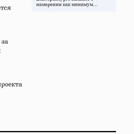
намерении как минимум…
ется
 за
и
проекта