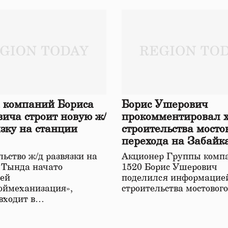
 компаний Бориса
Борис Ушерович
ича строит новую ж/
прокомментировал 
язку на станции
строительства мосто
перехода на Забайк
железной дороге
ьство ж/д развязки на
Акционер Группы комп
 Тында начато
1520 Борис Ушерович
ей
поделился информацией
оймеханизация»,
строительства мостовог
 входит в…