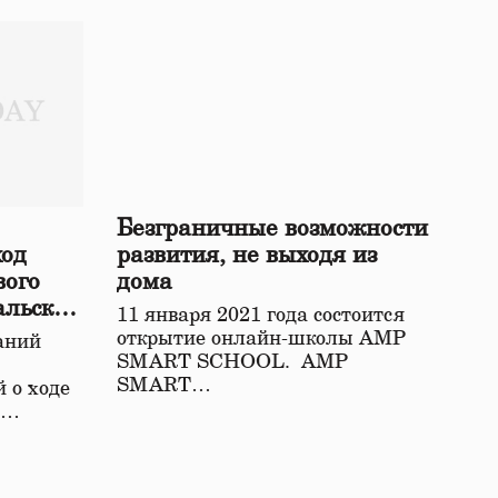
Безграничные возможности
ход
развития, не выходя из
вого
дома
альской
11 января 2021 года состоится
открытие онлайн-школы АМР
аний
SMART SCHOOL. АМР
SMART…
 о ходе
о…