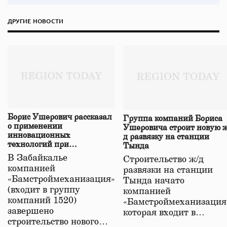
ДРУГИЕ НОВОСТИ
Борис Ушерович рассказал
Группа компаний Бориса
о применении
Ушеровича строит новую ж
инновационных
д развязку на станции
технологий при
Тында
строительстве нового моста
В Забайкалье
Строительство ж/д
в Забайкалье
компанией
развязки на станции
«Бамстроймеханизация»
Тында начато
(входит в группу
компанией
компаний 1520)
«Бамстроймеханизация
завершено
которая входит в…
строительство нового…