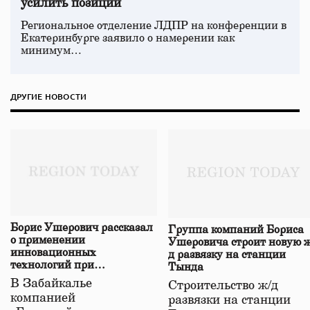
усилить позиции
Региональное отделение ЛДПР на конференции в
Екатеринбурге заявило о намерении как
минимум…
ДРУГИЕ НОВОСТИ
Борис Ушерович рассказал
Группа компаний Бориса
о применении
Ушеровича строит новую ж
инновационных
д развязку на станции
технологий при
Тында
строительстве нового моста
В Забайкалье
Строительство ж/д
в Забайкалье
компанией
развязки на станции