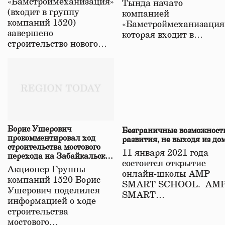
«Бамстроймеханизация»
Тында начато
(входит в группу
компанией
компаний 1520)
«Бамстроймеханизация
завершено
которая входит в…
строительство нового…
Борис Ушерович
Безграничные возможност
прокомментировал ход
развития, не выходя из до
строительства мостового
11 января 2021 года
перехода на Забайкальской
состоится открытие
железной дороге
Акционер Группы
онлайн-школы АМР
компаний 1520 Борис
SMART SCHOOL. АМ
Ушерович поделился
SMART…
информацией о ходе
строительства
мостового…