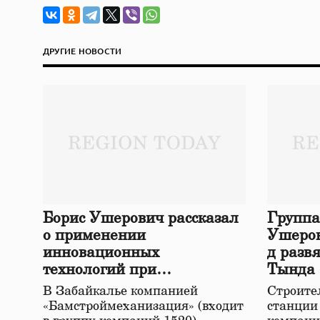
ДРУГИЕ НОВОСТИ
Борис Ушерович рассказал
Группа
о применении
Ушеров
инновационных
д разв
технологий при
Тында
строительстве нового моста
В Забайкалье компанией
Строител
в Забайкалье
«Бамстроймеханизация» (входит
станции