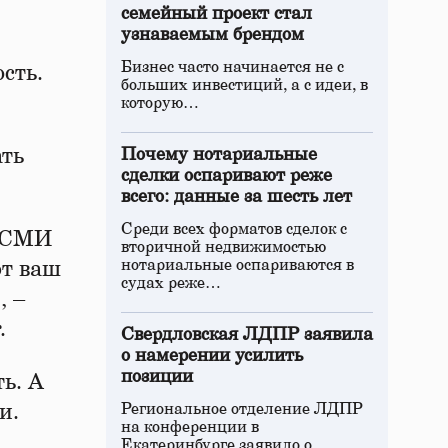
семейный проект стал
узнаваемым брендом
Бизнес часто начинается не с
сть.
больших инвестиций, а с идеи, в
которую…
ать
Почему нотариальные
сделки оспаривают реже
всего: данные за шесть лет
Среди всех форматов сделок с
х СМИ
вторичной недвижимостью
нотариальные оспариваются в
ют ваш
судах реже…
, –
.
Свердловская ЛДПР заявила
о намерении усилить
позиции
ь. А
и.
Региональное отделение ЛДПР
на конференции в
Екатеринбурге заявило о