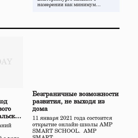
намерении как минимум…
Безграничные возможности
ход
развития, не выходя из
вого
дома
альской
11 января 2021 года состоится
открытие онлайн-школы АМР
аний
SMART SCHOOL. АМР
SMART…