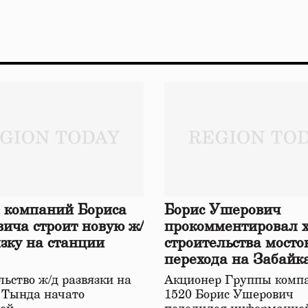
 компаний Бориса
Борис Ушерович
ича строит новую ж/
прокомментировал 
язку на станции
строительства мосто
перехода на Забайк
железной дороге
ьство ж/д развязки на
Акционер Группы комп
 Тында начато
1520 Борис Ушерович