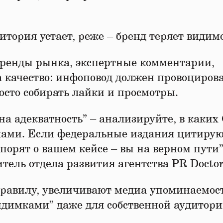
тория устает, реже – бренд теряет видимо
тренды рынка, экспертные комментарии,
а качество: инфоповод должен провоциров
росто собирать лайки и просмотры.
т на адекватность” – анализируйте, в каки
алами. Если федеральные издания цитиру
порят о вашем кейсе – вы на верном пути”
тель отдела развития агентства PR Doctor
равилу, увеличивают медиа упоминаемост
идимками” даже для собственной аудитори