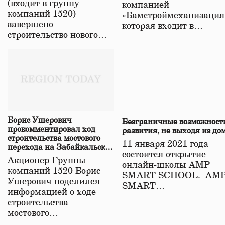
(входит в группу
компанией
компаний 1520)
«Бамстроймеханизация
завершено
которая входит в…
строительство нового…
Борис Ушерович
Безграничные возможност
прокомментировал ход
развития, не выходя из до
строительства мостового
11 января 2021 года
перехода на Забайкальской
состоится открытие
железной дороге
Акционер Группы
онлайн-школы АМР
компаний 1520 Борис
SMART SCHOOL. АМ
Ушерович поделился
SMART…
информацией о ходе
строительства
мостового…