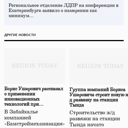
Региональное отделение ЛДПР на конференции в
Екатеринбурге заявило о намерении как
минимум…
ДРУГИЕ НОВОСТИ
Борис Ушерович рассказал
Группа компаний Бориса
о применении
Ушеровича строит новую ж
инновационных
д развязку на станции
технологий при
Тында
строительстве нового моста
В Забайкалье
Строительство ж/д
в Забайкалье
компанией
развязки на станции
«Бамстроймеханизация»
Тында начато