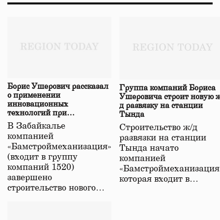
Борис Ушерович рассказал
Группа компаний Бориса
о применении
Ушеровича строит новую ж
инновационных
д развязку на станции
технологий при
Тында
строительстве нового моста
В Забайкалье
Строительство ж/д
в Забайкалье
компанией
развязки на станции
«Бамстроймеханизация»
Тында начато
(входит в группу
компанией
компаний 1520)
«Бамстроймеханизация
завершено
которая входит в…
строительство нового…