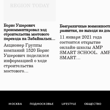
Борис Ушерович
Безграничные возможност
прокомментировал ход
развития, не выходя из до
строительства мостового
11 января 2021 года
перехода на Забайкальской
состоится открытие
железной дороге
Акционер Группы
онлайн-школы АМР
компаний 1520 Борис
SMART SCHOOL. АМ
Ушерович поделился
SMART…
информацией о ходе
строительства
мостового…
МОСКВА
ПОДМОСКОВЬЕ
LIFESTYLE
ОБЩЕСТВО