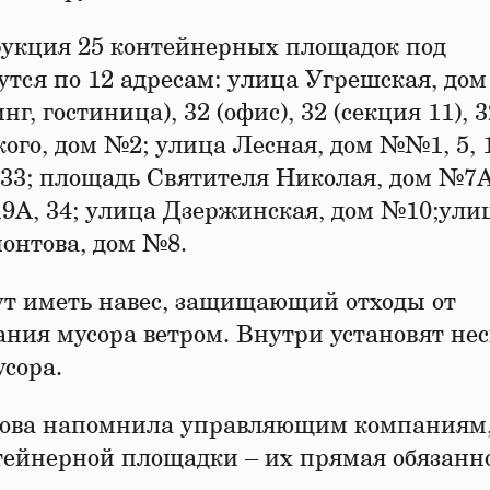
рукция 25 контейнерных площадок под
дутся по 12 адресам: улица Угрешская, до
кинг, гостиница), 32 (офис), 32 (секция 11), 
ого, дом №2; улица Лесная, дом №№1, 5, 1
33; площадь Святителя Николая, дом №7А
А, 34; улица Дзержинская, дом №10;ули
онтова, дом №8.
т иметь навес, защищающий отходы от
ания мусора ветром. Внутри установят не
сора.
ова напомнила управляющим компаниям,
ейнерной площадки – их прямая обязанно