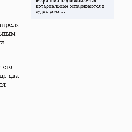
вторичной недвижимостью
нотариальные оспариваются в
судах реже…
 апреля
льным
 и
 его
ще два
ля