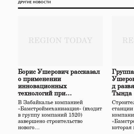
ДРУГИЕ НОВОСТИ
Борис Ушерович рассказал
Группа
о применении
Ушеров
инновационных
д разв
технологий при
Тында
строительстве нового моста
В Забайкалье компанией
Строител
в Забайкалье
«Бамстроймеханизация» (входит
станции
в группу компаний 1520)
компани
завершено строительство
«Бамстр
нового…
которая