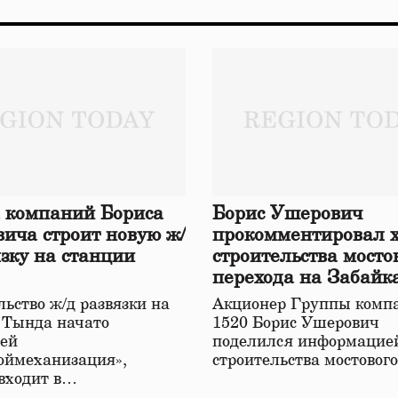
 компаний Бориса
Борис Ушерович
ича строит новую ж/
прокомментировал 
язку на станции
строительства мосто
перехода на Забайк
железной дороге
ьство ж/д развязки на
Акционер Группы комп
 Тында начато
1520 Борис Ушерович
ей
поделился информацией
оймеханизация»,
строительства мостовог
 входит в…