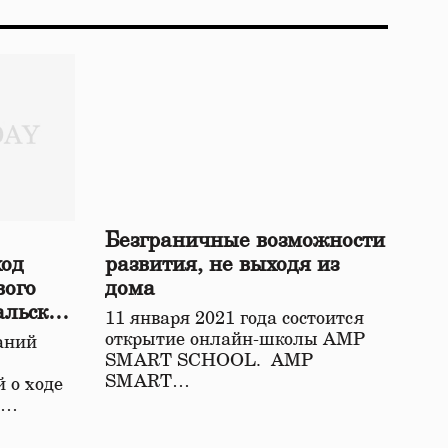
Безграничные возможности
ход
развития, не выходя из
вого
дома
альской
11 января 2021 года состоится
открытие онлайн-школы АМР
аний
SMART SCHOOL. АМР
SMART…
 о ходе
о…