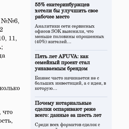
55% екатеринбуржцев
хотели бы улучшить свое
рабочее место
м №№6,
Аналитики сети сервисных
32
офисов SOK выяснили, что
меньше половины опрошенных
0, 11,
(40%) жителей…
;
ца
Пять лет AFUVA: как
семейный проект стал
узнаваемым брендом
Бизнес часто начинается не с
больших инвестиций, а с идеи, в
сколько
которую…
Почему нотариальные
сделки оспаривают реже
 что
всего: данные за шесть лет
сть,
Среди всех форматов сделок с