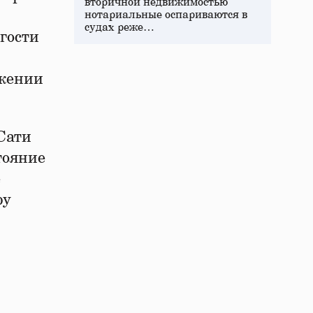
вторичной недвижимостью
нотариальные оспариваются в
судах реже…
гости
яжении
Сати
тояние
е
ру