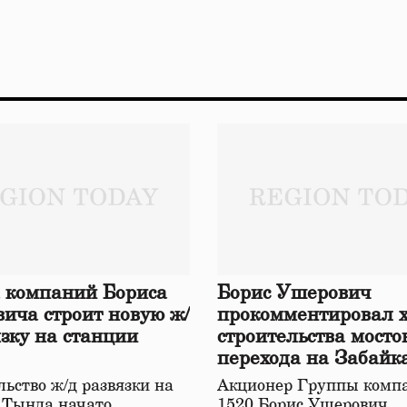
 компаний Бориса
Борис Ушерович
ича строит новую ж/
прокомментировал 
язку на станции
строительства мосто
перехода на Забайк
железной дороге
ьство ж/д развязки на
Акционер Группы комп
 Тында начато
1520 Борис Ушерович