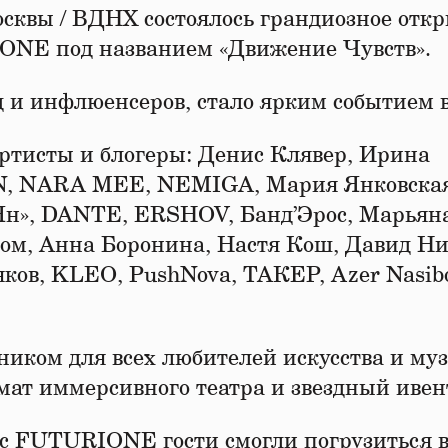
сквы / ВДНХ состоялось грандиозное отк
NE под названием «Движение Чувств».
д и инфлюенсеров, стало ярким событием 
ртисты и блогеры: Денис Клявер, Ирина
VAN, NARA MEE, NEMIGA, Мария Янковска
-Ян», DANTE, ERSHOV, Банд’Эрос, Марьян
ком, Анна Боронина, Настя Кош, Давид Н
яков, KLEO, PushNova, ТАКЕР, Azer Nasibo
ником для всех любителей искусства и му
мат иммерсивного театра и звездный ивен
с FUTURIONE гости смогли погрузиться в