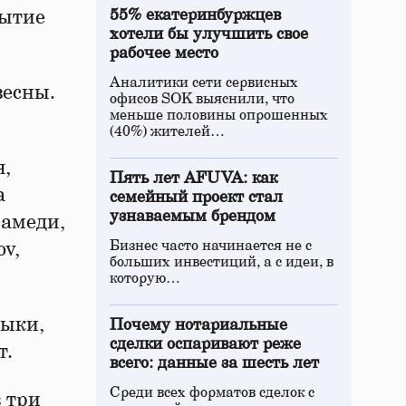
рытие
55% екатеринбуржцев
хотели бы улучшить свое
рабочее место
Аналитики сети сервисных
весны.
офисов SOK выяснили, что
меньше половины опрошенных
(40%) жителей…
я,
Пять лет AFUVA: как
а
семейный проект стал
узнаваемым брендом
иамеди,
Бизнес часто начинается не с
v,
больших инвестиций, а с идеи, в
которую…
зыки,
Почему нотариальные
сделки оспаривают реже
т.
всего: данные за шесть лет
Среди всех форматов сделок с
 три