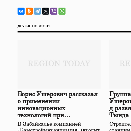
ДРУГИЕ НОВОСТИ
Борис Ушерович рассказал
Группа
о применении
Ушеров
инновационных
д разв
технологий при
Тында
строительстве нового моста
В Забайкалье компанией
Строител
в Забайкалье
«Бамстроймеханизация» (входит
станции