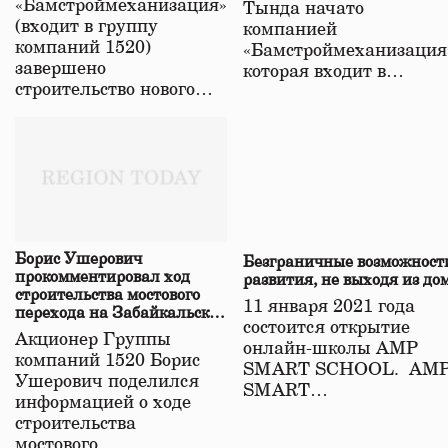
«Бамстроймеханизация»
Тында начато
(входит в группу
компанией
компаний 1520)
«Бамстроймеханизация
завершено
которая входит в…
строительство нового…
Борис Ушерович
Безграничные возможност
прокомментировал ход
развития, не выходя из до
строительства мостового
11 января 2021 года
перехода на Забайкальской
состоится открытие
железной дороге
Акционер Группы
онлайн-школы АМР
компаний 1520 Борис
SMART SCHOOL. АМ
Ушерович поделился
SMART…
информацией о ходе
строительства
мостового…