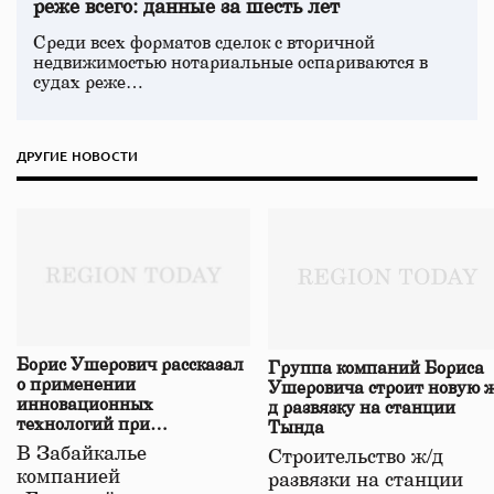
реже всего: данные за шесть лет
Среди всех форматов сделок с вторичной
недвижимостью нотариальные оспариваются в
судах реже…
ДРУГИЕ НОВОСТИ
Борис Ушерович рассказал
Группа компаний Бориса
о применении
Ушеровича строит новую ж
инновационных
д развязку на станции
технологий при
Тында
строительстве нового моста
В Забайкалье
Строительство ж/д
в Забайкалье
компанией
развязки на станции