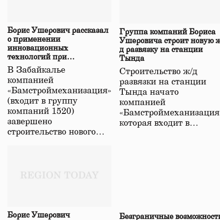
Борис Ушерович рассказал
Группа компаний Бориса
о применении
Ушеровича строит новую ж
инновационных
д развязку на станции
технологий при
Тында
строительстве нового моста
В Забайкалье
Строительство ж/д
в Забайкалье
компанией
развязки на станции
«Бамстроймеханизация»
Тында начато
(входит в группу
компанией
компаний 1520)
«Бамстроймеханизация
завершено
которая входит в…
строительство нового…
Борис Ушерович
Безграничные возможност