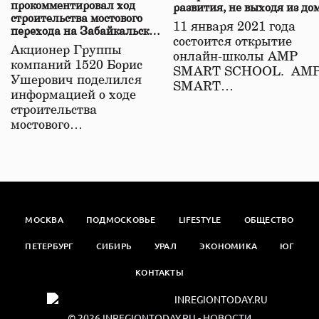
прокомментировал ход
развития, не выходя из до
строительства мостового
11 января 2021 года
перехода на Забайкальской
состоится открытие
железной дороге
Акционер Группы
онлайн-школы АМР
компаний 1520 Борис
SMART SCHOOL. АМ
Ушерович поделился
SMART…
информацией о ходе
строительства
мостового…
МОСКВА
ПОДМОСКОВЬЕ
LIFESTYLE
ОБЩЕСТВО
ПЕТЕРБУРГ
СИБИРЬ
УРАЛ
ЭКОНОМИКА
ЮГ
КОНТАКТЫ
© 2026
INREGIONTODAY.RU
- НОВОСТИ