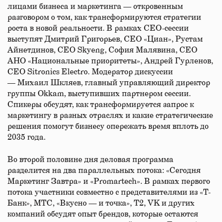
лицами бизнеса и маркетинга — откровенным
разговором о том, как трансформируются стратегии
роста в новой реальности. В рамках CEO-сессии
выступят Дмитрий Григорьев, CEO «Циан», Рустам
Айнетдинов, CEO Skyeng, София Малявина, CEO
АНО «Национальные приоритеты», Андрей Гурленов,
CEO Sitronics Electro. Модератор дискуссии
— Михаил Шкляев, главный управляющий директор
группы Okkam, выступивших партнером сессии.
Спикеры обсудят, как трансформируется запрос к
маркетингу в разных отраслях и какие стратегические
решения помогут бизнесу опережать время вплоть до
2035 года.
Во второй половине дня деловая программа
разделится на два параллельных потока: «Сегодня
Маркетинг Завтра» и «Promartech». В рамках первого
потока участники совместно с представителями из «Т-
Банк», МТС, «Вкусно — и точка», Т2, VK и других
компаний обсудят опыт брендов, которые остаются