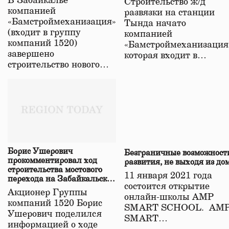
В Забайкалье
Строительство ж/д
в Забайкалье
компанией
развязки на станции
«Бамстроймеханизация»
Тында начато
(входит в группу
компанией
компаний 1520)
«Бамстроймеханизация
завершено
которая входит в…
строительство нового…
Борис Ушерович
Безграничные возможност
прокомментировал ход
развития, не выходя из до
строительства мостового
11 января 2021 года
перехода на Забайкальской
состоится открытие
железной дороге
Акционер Группы
онлайн-школы АМР
компаний 1520 Борис
SMART SCHOOL. АМ
Ушерович поделился
SMART…
информацией о ходе