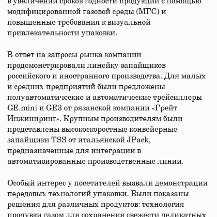
в увеличении сроков годности продукции с помощью
модифицированной газовой среды (МГС) и
повышенные требования к визуальной
привлекательности упаковки.​
В ответ на запросы рынка компании
продемонстрировали линейку запайщиков
российского и иностранного производства. Для малых
и средних предприятий были предложены
полуавтоматические и автоматические трейсиллеры
GE.mini и GE3 от рязанской компании «Грейт
Инжиниринг». Крупным производителям были
представлены высокоскоростные конвейерные
запайщики TSS от итальянской JPack,
предназначенные для интеграции в
автоматизированные производственные линии. ​
Особый интерес у посетителей вызвали демонстрации
передовых технологий упаковки. Были показаны
решения для различных продуктов: технология
продувки газом для сохранения свежести деликатных