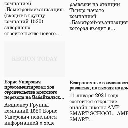
в Забайкалье
компанией
развязки на станции
«Бамстроймеханизация»
Тында начато
(входит в группу
компанией
компаний 1520)
«Бамстроймеханизация
завершено
которая входит в…
строительство нового…
Борис Ушерович
Безграничные возможност
прокомментировал ход
развития, не выходя из до
строительства мостового
11 января 2021 года
перехода на Забайкальской
состоится открытие
железной дороге
Акционер Группы
онлайн-школы АМР
компаний 1520 Борис
SMART SCHOOL. АМ
Ушерович поделился
SMART…
информацией о ходе