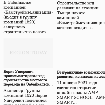
строительстве нового моста
В Забайкалье
Строительство ж/д
в Забайкалье
компанией
развязки на станции
«Бамстроймеханизация»
Тында начато
(входит в группу
компанией
компаний 1520)
«Бамстроймеханизация
завершено
которая входит в…
строительство нового…
Борис Ушерович
Безграничные возможност
прокомментировал ход
развития, не выходя из до
строительства мостового
11 января 2021 года
перехода на Забайкальской
состоится открытие
железной дороге
Акционер Группы
онлайн-школы АМР
компаний 1520 Борис
SMART SCHOOL. АМ
Ушерович поделился
SMART…