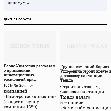
минимум…
ДРУГИЕ НОВОСТИ
Борис Ушерович рассказал
Группа компаний Бориса
о применении
Ушеровича строит новую ж
инновационных
д развязку на станции
технологий при
Тында
строительстве нового моста
В Забайкалье
Строительство ж/д
в Забайкалье
компанией
развязки на станции
«Бамстроймеханизация»
Тында начато
(входит в группу
компанией
компаний 1520)
«Бамстроймеханизация