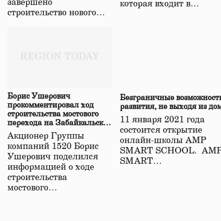
завершено
которая входит в…
строительство нового…
Борис Ушерович
Безграничные возможност
прокомментировал ход
развития, не выходя из до
строительства мостового
11 января 2021 года
перехода на Забайкальской
состоится открытие
железной дороге
Акционер Группы
онлайн-школы АМР
компаний 1520 Борис
SMART SCHOOL. АМ
Ушерович поделился
SMART…
информацией о ходе
строительства
мостового…