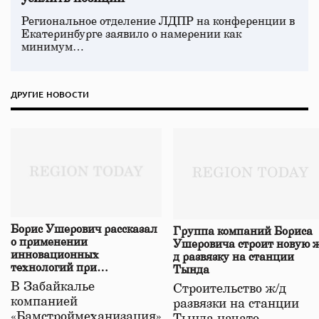
Региональное отделение ЛДПР на конференции в
Екатеринбурге заявило о намерении как
минимум…
ДРУГИЕ НОВОСТИ
Борис Ушерович рассказал
Группа компаний Бориса
о применении
Ушеровича строит новую ж
инновационных
д развязку на станции
технологий при
Тында
строительстве нового моста
В Забайкалье
Строительство ж/д
в Забайкалье
компанией
развязки на станции
«Бамстроймеханизация»