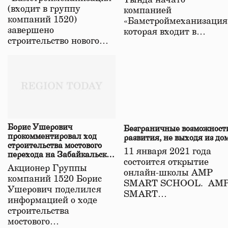
Тында начато
(входит в группу
компанией
компаний 1520)
«Бамстроймеханизация
завершено
которая входит в…
строительство нового…
Борис Ушерович
Безграничные возможност
прокомментировал ход
развития, не выходя из до
строительства мостового
11 января 2021 года
перехода на Забайкальской
состоится открытие
железной дороге
Акционер Группы
онлайн-школы АМР
компаний 1520 Борис
SMART SCHOOL. АМ
Ушерович поделился
SMART…
информацией о ходе
строительства
мостового…