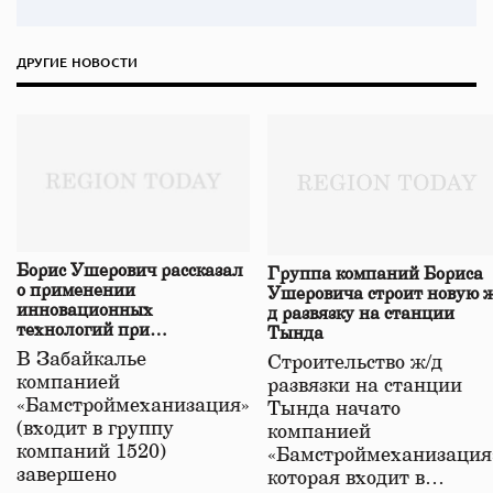
ДРУГИЕ НОВОСТИ
Борис Ушерович рассказал
Группа компаний Бориса
о применении
Ушеровича строит новую ж
инновационных
д развязку на станции
технологий при
Тында
строительстве нового моста
В Забайкалье
Строительство ж/д
в Забайкалье
компанией
развязки на станции
«Бамстроймеханизация»
Тында начато
(входит в группу
компанией
компаний 1520)
«Бамстроймеханизация
завершено
которая входит в…