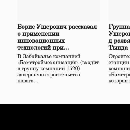
Борис Ушерович рассказал
Группа
о применении
Ушеров
инновационных
д разв
технологий при
Тында
строительстве нового моста
В Забайкалье компанией
Строител
в Забайкалье
«Бамстроймеханизация» (входит
станции
в группу компаний 1520)
компани
завершено строительство
«Бамстр
нового…
которая