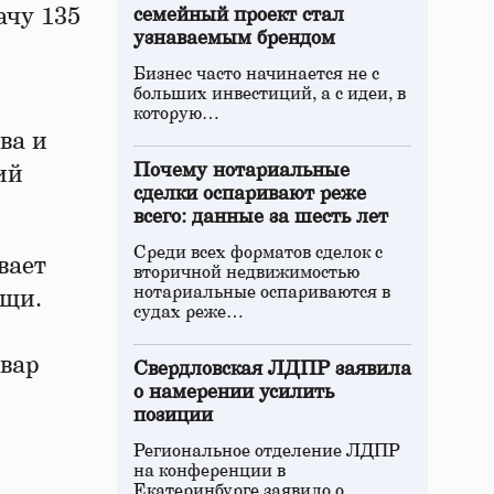
ачу 135
семейный проект стал
узнаваемым брендом
Бизнес часто начинается не с
больших инвестиций, а с идеи, в
которую…
ва и
Почему нотариальные
ий
сделки оспаривают реже
всего: данные за шесть лет
Среди всех форматов сделок с
вает
вторичной недвижимостью
нотариальные оспариваются в
ощи.
судах реже…
овар
Свердловская ЛДПР заявила
о намерении усилить
позиции
Региональное отделение ЛДПР
на конференции в
Екатеринбурге заявило о