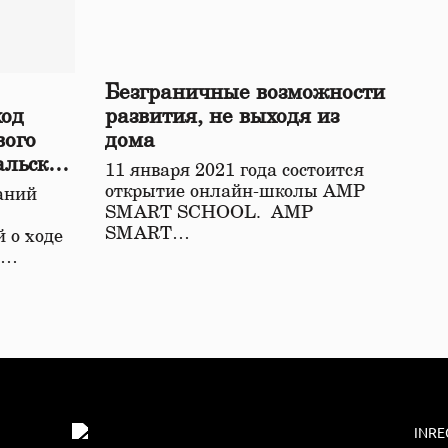
Безграничные возможности
ход
развития, не выходя из
вого
дома
альской
11 января 2021 года состоится
открытие онлайн-школы АМР
аний
SMART SCHOOL. АМР
SMART…
 о ходе
о…