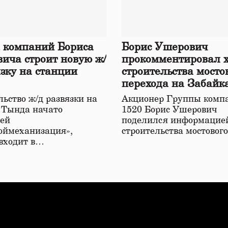
 компаний Бориса
Борис Ушерович
ича строит новую ж/
прокомментировал 
язку на станции
строительства мосто
перехода на Забайк
железной дороге
ьство ж/д развязки на
Акционер Группы комп
 Тында начато
1520 Борис Ушерович
ей
поделился информацией
оймеханизация»,
строительства мостовог
 входит в…