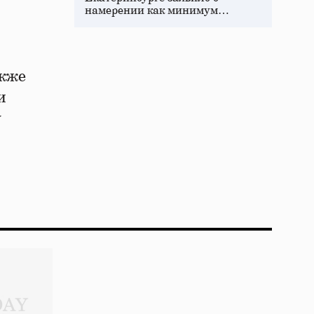
намерении как минимум…
акже
и
у