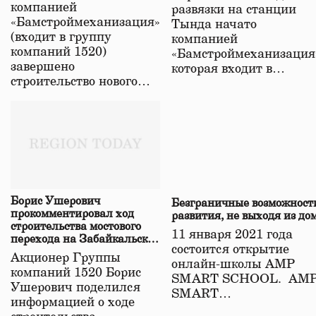
компанией
развязки на станции
«Бамстроймеханизация»
Тында начато
(входит в группу
компанией
компаний 1520)
«Бамстроймеханизация
завершено
которая входит в…
строительство нового…
Борис Ушерович
Безграничные возможност
прокомментировал ход
развития, не выходя из до
строительства мостового
11 января 2021 года
перехода на Забайкальской
состоится открытие
железной дороге
Акционер Группы
онлайн-школы АМР
компаний 1520 Борис
SMART SCHOOL. АМ
Ушерович поделился
SMART…
информацией о ходе