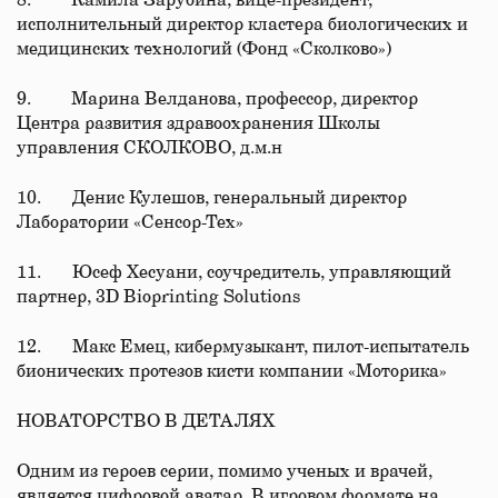
8. Камила Зарубина, вице-президент,
исполнительный директор кластера биологических и
медицинских технологий (Фонд «Сколково»)
9. Марина Велданова, профессор, директор
Центра развития здравоохранения Школы
управления СКОЛКОВО, д.м.н
10. Денис Кулешов, генеральный директор
Лаборатории «Сенсор-Тех»
11. Юсеф Хесуани, соучредитель, управляющий
партнер, 3D Bioprinting Solutions
12. Макс Емец, кибермузыкант, пилот-испытатель
бионических протезов кисти компании «Моторика»
НОВАТОРСТВО В ДЕТАЛЯХ
Одним из героев серии, помимо ученых и врачей,
является цифровой аватар. В игровом формате на