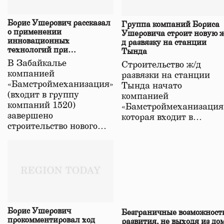
Борис Ушерович рассказал
Группа компаний Бориса
о применении
Ушеровича строит новую ж
инновационных
д развязку на станции
технологий при
Тында
строительстве нового моста
В Забайкалье
Строительство ж/д
в Забайкалье
компанией
развязки на станции
«Бамстроймеханизация»
Тында начато
(входит в группу
компанией
компаний 1520)
«Бамстроймеханизация
завершено
которая входит в…
строительство нового…
Борис Ушерович
Безграничные возможност
прокомментировал ход
развития, не выходя из до