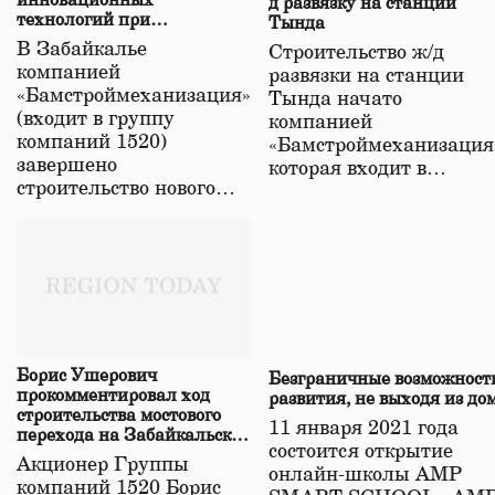
инновационных
д развязку на станции
технологий при
Тында
строительстве нового моста
В Забайкалье
Строительство ж/д
в Забайкалье
компанией
развязки на станции
«Бамстроймеханизация»
Тында начато
(входит в группу
компанией
компаний 1520)
«Бамстроймеханизация
завершено
которая входит в…
строительство нового…
Борис Ушерович
Безграничные возможност
прокомментировал ход
развития, не выходя из до
строительства мостового
11 января 2021 года
перехода на Забайкальской
состоится открытие
железной дороге
Акционер Группы
онлайн-школы АМР
компаний 1520 Борис