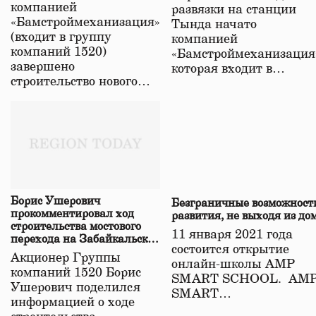
компанией
развязки на станции
«Бамстроймеханизация»
Тында начато
(входит в группу
компанией
компаний 1520)
«Бамстроймеханизация
завершено
которая входит в…
строительство нового…
Борис Ушерович
Безграничные возможност
прокомментировал ход
развития, не выходя из до
строительства мостового
11 января 2021 года
перехода на Забайкальской
состоится открытие
железной дороге
Акционер Группы
онлайн-школы АМР
компаний 1520 Борис
SMART SCHOOL. АМ
Ушерович поделился
SMART…
информацией о ходе